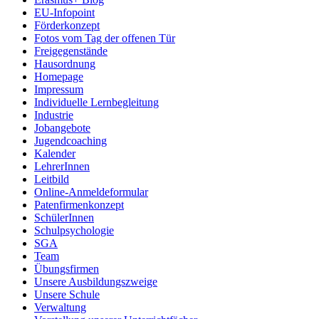
EU-Infopoint
Förderkonzept
Fotos vom Tag der offenen Tür
Freigegenstände
Hausordnung
Homepage
Impressum
Individuelle Lernbegleitung
Industrie
Jobangebote
Jugendcoaching
Kalender
LehrerInnen
Leitbild
Online-Anmeldeformular
Patenfirmenkonzept
SchülerInnen
Schulpsychologie
SGA
Team
Übungsfirmen
Unsere Ausbildungszweige
Unsere Schule
Verwaltung