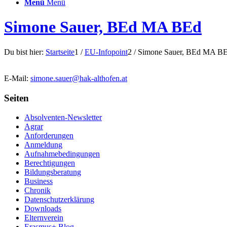
Menü
Menü
Simone Sauer, BEd MA BEd
Du bist hier:
Startseite
1
/
EU-Infopoint
2
/
Simone Sauer, BEd MA B
E-Mail:
simone.sauer@hak-althofen.at
Seiten
Absolventen-Newsletter
Agrar
Anforderungen
Anmeldung
Aufnahmebedingungen
Berechtigungen
Bildungsberatung
Business
Chronik
Datenschutzerklärung
Downloads
Elternverein
Erasmus+ Blog