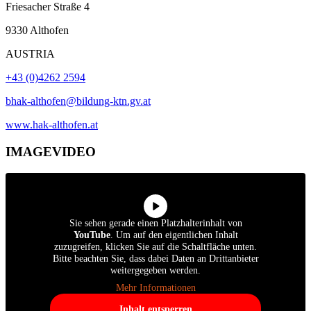
Friesacher Straße 4
9330 Althofen
AUSTRIA
+43 (0)4262 2594
bhak-althofen@bildung-ktn.gv.at
www.hak-althofen.at
IMAGEVIDEO
Sie sehen gerade einen Platzhalterinhalt von
YouTube
. Um auf den eigentlichen Inhalt
zuzugreifen, klicken Sie auf die Schaltfläche unten.
Bitte beachten Sie, dass dabei Daten an Drittanbieter
weitergegeben werden.
Mehr Informationen
Inhalt entsperren