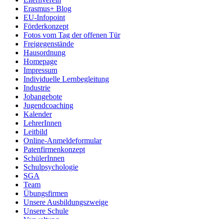
Erasmus+ Blog
EU-Infopoint
Förderkonzept
Fotos vom Tag der offenen Tür
Freigegenstände
Hausordnung
Homepage
Impressum
Individuelle Lernbegleitung
Industrie
Jobangebote
Jugendcoaching
Kalender
LehrerInnen
Leitbild
Online-Anmeldeformular
Patenfirmenkonzept
SchülerInnen
Schulpsychologie
SGA
Team
Übungsfirmen
Unsere Ausbildungszweige
Unsere Schule