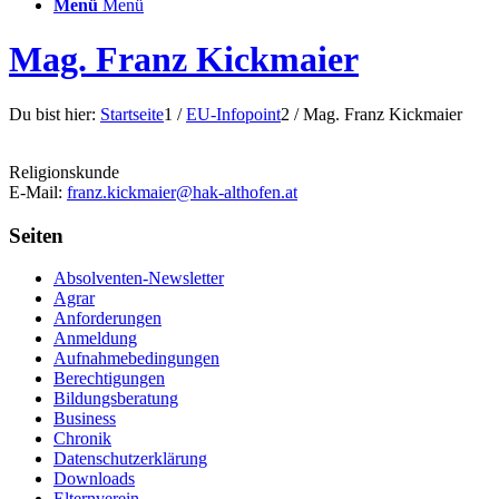
Menü
Menü
Mag. Franz Kickmaier
Du bist hier:
Startseite
1
/
EU-Infopoint
2
/
Mag. Franz Kickmaier
Religionskunde
E-Mail:
franz.kickmaier@hak-althofen.at
Seiten
Absolventen-Newsletter
Agrar
Anforderungen
Anmeldung
Aufnahmebedingungen
Berechtigungen
Bildungsberatung
Business
Chronik
Datenschutzerklärung
Downloads
Elternverein