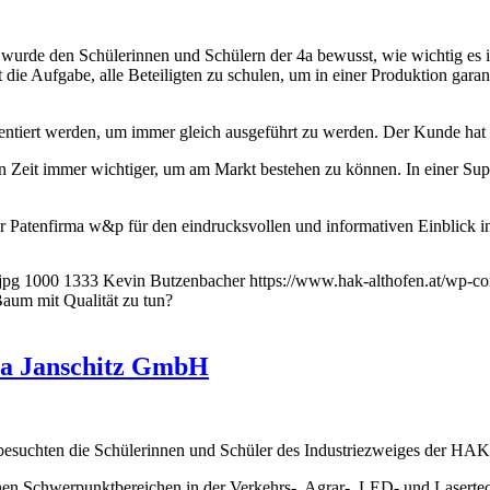
wurde den Schülerinnen und Schülern der 4a bewusst, wie wichtig es is
die Aufgabe, alle Beteiligten zu schulen, um in einer Produktion garant
mentiert werden, um immer gleich ausgeführt zu werden. Der Kunde hat 
 Zeit immer wichtiger, um am Markt bestehen zu können. In einer Supp
r Patenfirma w&p für den eindrucksvollen und informativen Einblick i
jpg
1000
1333
Kevin Butzenbacher
https://www.hak-althofen.at/wp-
Baum mit Qualität zu tun?
ma Janschitz GmbH
esuchten die Schülerinnen und Schüler des Industriezweiges der HAK 
einen Schwerpunktbereichen in der Verkehrs-, Agrar-, LED- und Lasert