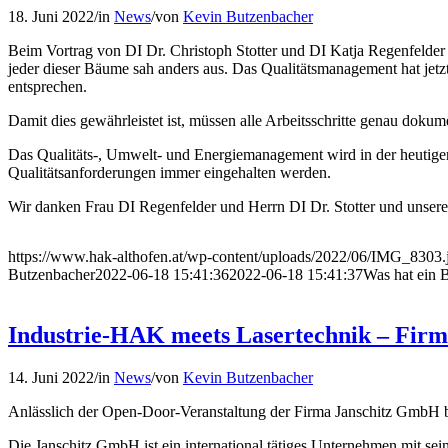
18. Juni 2022
/
in
News
/
von
Kevin Butzenbacher
Beim Vortrag von DI Dr. Christoph Stotter und DI Katja Regenfelder 
jeder dieser Bäume sah anders aus. Das Qualitätsmanagement hat jetzt 
entsprechen.
Damit dies gewährleistet ist, müssen alle Arbeitsschritte genau doku
Das Qualitäts-, Umwelt- und Energiemanagement wird in der heutigen
Qualitätsanforderungen immer eingehalten werden.
Wir danken Frau DI Regenfelder und Herrn DI Dr. Stotter und unsere
https://www.hak-althofen.at/wp-content/uploads/2022/06/IMG_8303.
Butzenbacher
2022-06-18 15:41:36
2022-06-18 15:41:37
Was hat ein 
Industrie-HAK meets Lasertechnik – Fir
14. Juni 2022
/
in
News
/
von
Kevin Butzenbacher
Anlässlich der Open-Door-Veranstaltung der Firma Janschitz GmbH b
Die Janschitz GmbH ist ein international tätiges Unternehmen mit s