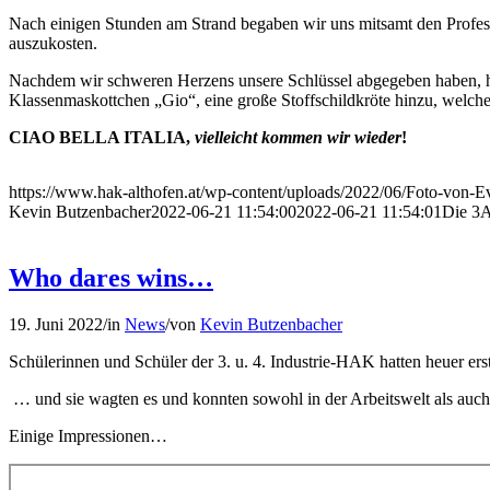
Nach einigen Stunden am Strand begaben wir uns mitsamt den Professo
auszukosten.
Nachdem wir schweren Herzens unsere Schlüssel abgegeben haben, hi
Klassenmaskottchen „Gio“, eine große Stoffschildkröte hinzu, welch
CIAO BELLA ITALIA,
vielleicht kommen wir wieder
!
https://www.hak-althofen.at/wp-content/uploads/2022/06/Foto-von
Kevin Butzenbacher
2022-06-21 11:54:00
2022-06-21 11:54:01
Die 3A
Who dares wins…
19. Juni 2022
/
in
News
/
von
Kevin Butzenbacher
Schülerinnen und Schüler der 3. u. 4. Industrie-HAK hatten heuer er
… und sie wagten es und konnten sowohl in der Arbeitswelt als auch i
Einige Impressionen…
Zum