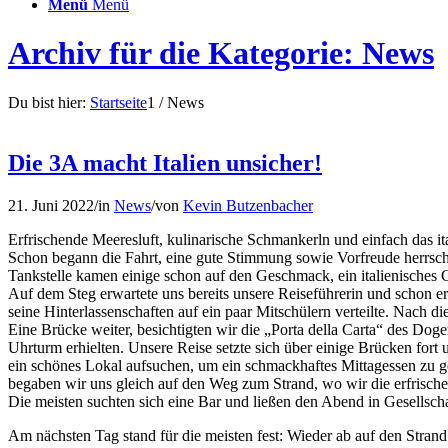
Menü
Menü
Archiv für die Kategorie: News
Du bist hier:
Startseite
1
/
News
Die 3A macht Italien unsicher!
21. Juni 2022
/
in
News
/
von
Kevin Butzenbacher
Erfrischende Meeresluft, kulinarische Schmankerln und einfach das i
Schon begann die Fahrt, eine gute Stimmung sowie Vorfreude herrsch
Tankstelle kamen einige schon auf den Geschmack, ein italienisches C
Auf dem Steg erwartete uns bereits unsere Reiseführerin und schon er
seine Hinterlassenschaften auf ein paar Mitschülern verteilte. Nach di
Eine Brücke weiter, besichtigten wir die „Porta della Carta“ des D
Uhrturm erhielten. Unsere Reise setzte sich über einige Brücken for
ein schönes Lokal aufsuchen, um ein schmackhaftes Mittagessen zu g
begaben wir uns gleich auf den Weg zum Strand, wo wir die erfrische
Die meisten suchten sich eine Bar und ließen den Abend in Gesellscha
Am nächsten Tag stand für die meisten fest: Wieder ab auf den Stran