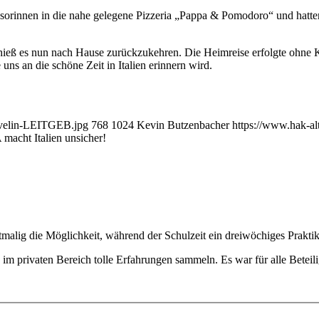
rinnen in die nahe gelegene Pizzeria „Pappa & Pomodoro“ und hatten d
eß es nun nach Hause zurückzukehren. Die Heimreise erfolgte ohne K
e uns an die schöne Zeit in Italien erinnern wird.
-Evelin-LEITGEB.jpg
768
1024
Kevin Butzenbacher
https://www.hak-a
 macht Italien unsicher!
stmalig die Möglichkeit, während der Schulzeit ein dreiwöchiges Prakti
m privaten Bereich tolle Erfahrungen sammeln. Es war für alle Beteili