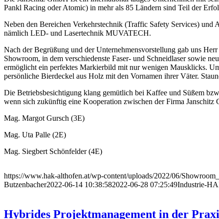
Pankl Racing oder Atomic) in mehr als 85 Ländern sind Teil der Erf
Neben den Bereichen Verkehrstechnik (Traffic Safety Services) und A
nämlich LED- und Lasertechnik MUVATECH.
Nach der Begrüßung und der Unternehmensvorstellung gab uns Herr Jü
Showroom, in dem verschiedenste Faser- und Schneidlaser sowie neu
ermöglicht ein perfektes Markierbild mit nur wenigen Mausklicks. Umg
persönliche Bierdeckel aus Holz mit den Vornamen ihrer Väter. Staun
Die Betriebsbesichtigung klang gemütlich bei Kaffee und Süßem bzw.
wenn sich zukünftig eine Kooperation zwischen der Firma Janschi
Mag. Margot Gursch (3E)
Mag. Uta Palle (2E)
Mag. Siegbert Schönfelder (4E)
https://www.hak-althofen.at/wp-content/uploads/2022/06/Showroom_
Butzenbacher
2022-06-14 10:38:58
2022-06-28 07:25:49
Industrie-HA
Hybrides Projektmanagement in der Praxi