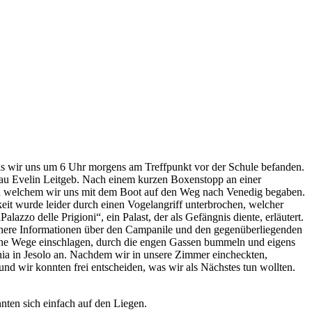
 als wir uns um 6 Uhr morgens am Treffpunkt vor der Schule befanden.
rau Evelin Leitgeb. Nach einem kurzen Boxenstopp an einer
, von welchem wir uns mit dem Boot auf den Weg nach Venedig begaben.
keit wurde leider durch einen Vogelangriff unterbrochen, welcher
azzo delle Prigioni“, ein Palast, der als Gefängnis diente, erläutert.
nähere Informationen über den Campanile und den gegenüberliegenden
igene Wege einschlagen, durch die engen Gassen bummeln und eigens
ia in Jesolo an. Nachdem wir in unsere Zimmer eincheckten,
d wir konnten frei entscheiden, was wir als Nächstes tun wollten.
nten sich einfach auf den Liegen.