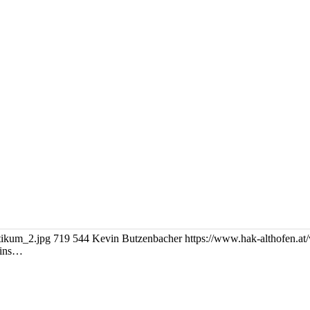
tikum_2.jpg
719
544
Kevin Butzenbacher
https://www.hak-althofen.
wins…