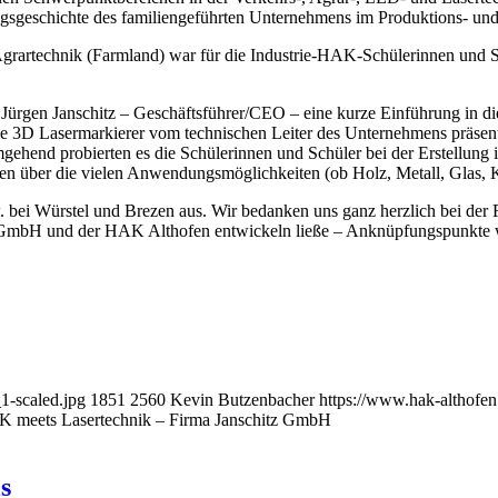
olgsgeschichte des familiengeführten Unternehmens im Produktions- un
grartechnik (Farmland) war für die Industrie-HAK-Schülerinnen und Schü
rgen Janschitz – Geschäftsführer/CEO – eine kurze Einführung in die
e 3D Lasermarkierer vom technischen Leiter des Unternehmens präsent
ehend probierten es die Schülerinnen und Schüler bei der Erstellung ih
en über die vielen Anwendungsmöglichkeiten (ob Holz, Metall, Glas, Ku
 bei Würstel und Brezen aus. Wir bedanken uns ganz herzlich bei der
tz GmbH und der HAK Althofen entwickeln ließe – Anknüpfungspunkte
1-scaled.jpg
1851
2560
Kevin Butzenbacher
https://www.hak-althofe
K meets Lasertechnik – Firma Janschitz GmbH
s