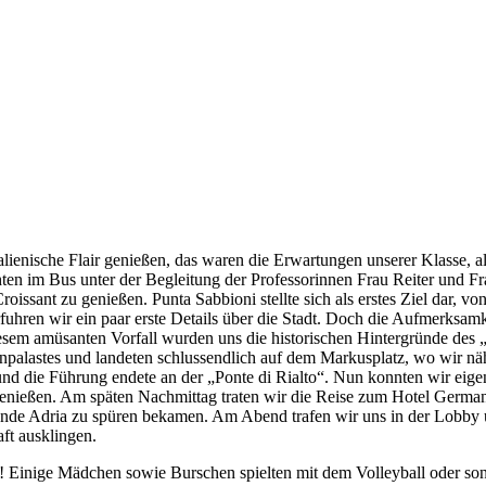
talienische Flair genießen, das waren die Erwartungen unserer Klasse,
ten im Bus unter der Begleitung der Professorinnen Frau Reiter und F
roissant zu genießen. Punta Sabbioni stellte sich als erstes Ziel dar
fuhren wir ein paar erste Details über die Stadt. Doch die Aufmerksam
esem amüsanten Vorfall wurden uns die historischen Hintergründe des „Pal
ogenpalastes und landeten schlussendlich auf dem Markusplatz, wo wir 
t und die Führung endete an der „Ponte di Rialto“. Nun konnten wir e
enießen. Am späten Nachmittag traten wir die Reise zum Hotel German
nde Adria zu spüren bekamen. Am Abend trafen wir uns in der Lobby un
ft ausklingen.
d! Einige Mädchen sowie Burschen spielten mit dem Volleyball oder son