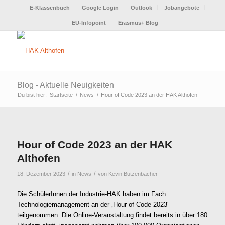
E-Klassenbuch
Google Login
Outlook
Jobangebote
EU-Infopoint
Erasmus+ Blog
Blog - Aktuelle Neuigkeiten
Du bist hier:
Startseite
/
News
/
Hour of Code 2023 an der HAK Althofen
Hour of Code 2023 an der HAK
Althofen
/
/
18. Dezember 2023
in
News
von
Kevin Butzenbacher
Die SchülerInnen der Industrie-HAK haben im Fach
Technologiemanagement an der ‚Hour of Code 2023‘
teilgenommen. Die Online-Veranstaltung findet bereits in über 180