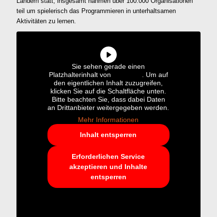
Ländern statt, insgesamt nahmen über 100.000 Organisationen
teil um spielerisch das Programmieren in unterhaltsamen
Aktivitäten zu lernen.
Sie sehen gerade einen
Platzhalterinhalt von
YouTube
. Um auf
den eigentlichen Inhalt zuzugreifen,
klicken Sie auf die Schaltfläche unten.
Bitte beachten Sie, dass dabei Daten
an Drittanbieter weitergegeben werden.
Mehr Informationen
Inhalt entsperren
Erforderlichen Service
akzeptieren und Inhalte
entsperren