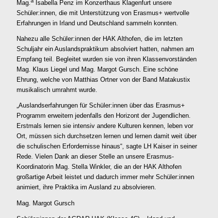
a
Mag.
Isabella Penz im Konzerthaus Klagenfurt unsere
Schüler:innen, die mit Unterstützung von Erasmus+ wertvolle
Erfahrungen in Irland und Deutschland sammeln konnten.
Nahezu alle Schüler:innen der HAK Althofen, die im letzten
Schuljahr ein Auslandspraktikum absolviert hatten, nahmen am
Empfang teil. Begleitet wurden sie von ihren Klassenvorständen
Mag. Klaus Liegel und Mag. Margot Gursch. Eine schöne
Ehrung, welche von Matthias Ortner von der Band Matakustix
musikalisch umrahmt wurde.
„Auslandserfahrungen für Schüler:innen über das Erasmus+
Programm erweitern jedenfalls den Horizont der Jugendlichen.
Erstmals lernen sie intensiv andere Kulturen kennen, leben vor
Ort, müssen sich durchsetzen lernen und lernen damit weit über
die schulischen Erfordernisse hinaus“, sagte LH Kaiser in seiner
Rede. Vielen Dank an dieser Stelle an unsere Erasmus-
Koordinatorin Mag. Stella Winkler, die an der HAK Althofen
großartige Arbeit leistet und dadurch immer mehr Schüler:innen
animiert, ihre Praktika im Ausland zu absolvieren.
Mag. Margot Gursch