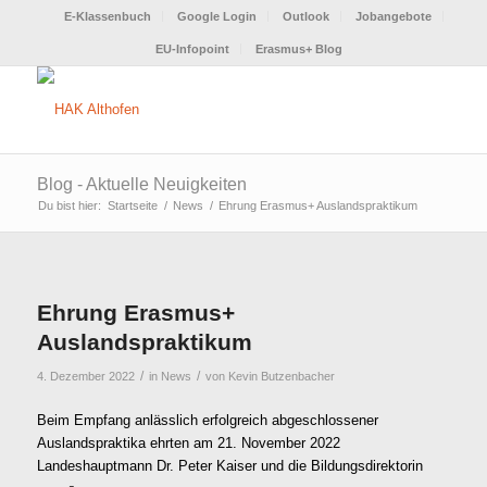
E-Klassenbuch
Google Login
Outlook
Jobangebote
EU-Infopoint
Erasmus+ Blog
Blog - Aktuelle Neuigkeiten
Du bist hier:
Startseite
/
News
/
Ehrung Erasmus+ Auslandspraktikum
Ehrung Erasmus+
Auslandspraktikum
/
/
4. Dezember 2022
in
News
von
Kevin Butzenbacher
Beim Empfang anlässlich erfolgreich abgeschlossener
Auslandspraktika ehrten am 21. November 2022
Landeshauptmann Dr. Peter Kaiser und die Bildungsdirektorin