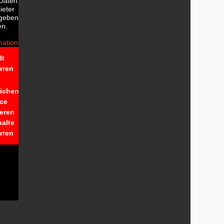
 Daten an
ieter
egeben
en.
mationen
lt
rren
lichen
ice
ieren
halte
rren