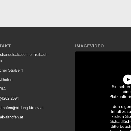
TAKT
IMAGEVIDEO
shandelsakademie Treibach-
en
cher Straße 4
lthofen
Sie sehen
RIA
ein
Platzhalteri
0)4262 2594
YouTube
.
den eigen
lthofen@bildung-ktn.gv.at
Inhalt zuzu
klicken Sie
k-althofen.at
Schaltfläch
Bitte beach