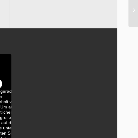
 gerade
en
nhalt von
 Um auf
tlichen
greifen,
 auf die
e unten.
ten Sie,