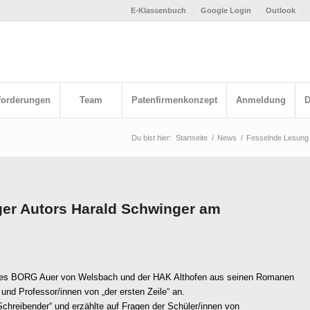
E-Klassenbuch
Google Login
Outlook
forderungen
Team
Patenfirmenkonzept
Anmeldung
D
Du bist hier:
Startseite
/
News
/
Fesselnde Lesung 
er Autors Harald Schwinger am
 des BORG Auer von Welsbach und der HAK Althofen aus seinen Romanen
 und Professor/innen von „der ersten Zeile“ an.
„Schreibender“ und erzählte auf Fragen der Schüler/innen von