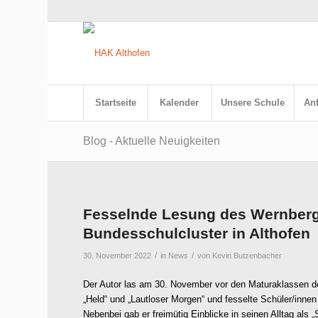
Startseite
Kalender
Unsere Schule
An
Blog - Aktuelle Neuigkeiten
Fesselnde Lesung des Wernberg
Bundesschulcluster in Althofen
/
/
30. November 2022
in
News
von
Kevin Butzenbacher
Der Autor las am 30. November vor den Maturaklassen
„Held“ und „Lautloser Morgen“ und fesselte Schüler/innen
Nebenbei gab er freimütig Einblicke in seinen Alltag als 