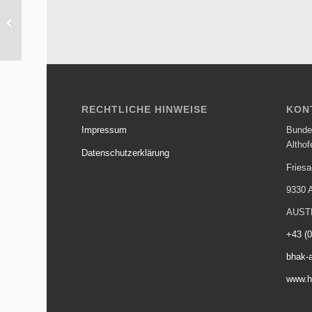
Laptops für die
Industrie-HAK
RECHTLICHE HINWEISE
KON
Impressum
Bunde
Althof
Datenschutzerklärung
Friesa
9330 A
AUST
+43 (
bhak-a
www.ha