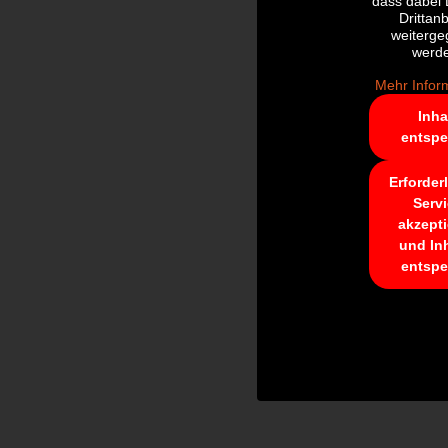
dass dabei
Drittanb
weiterg
werd
Mehr Infor
Inha
entspe
Erforder
Serv
akzept
und In
entspe