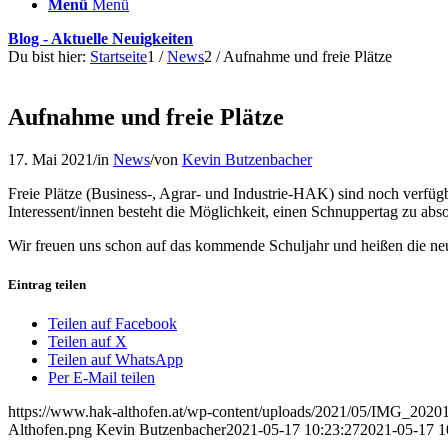
Menü
Menü
Blog - Aktuelle Neuigkeiten
Du bist hier:
Startseite
1
/
News
2
/
Aufnahme und freie Plätze
Aufnahme und freie Plätze
17. Mai 2021
/
in
News
/
von
Kevin Butzenbacher
Freie Plätze (Business-, Agrar- und Industrie-HAK) sind noch verfü
Interessent/innen besteht die Möglichkeit, einen Schnuppertag zu abso
Wir freuen uns schon auf das kommende Schuljahr und heißen die n
Eintrag teilen
Teilen auf Facebook
Teilen auf X
Teilen auf WhatsApp
Per E-Mail teilen
https://www.hak-althofen.at/wp-content/uploads/2021/05/IMG_2020
Althofen.png
Kevin Butzenbacher
2021-05-17 10:23:27
2021-05-17 1