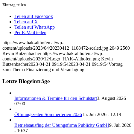
Eintrag teilen
Teilen auf Facebook
Teilen auf X
Teilen auf WhatsApp
Per E-Mail teilen
https://www.hak-althofen.at/wp-
content/uploads/2023/04/20230412_1108472-scaled.jpg
2049
2560
Kevin Butzenbacher
https://www.hak-althofen.at/wp-
content/uploads/2020/12/Logo_HAK-Althofen.png
Kevin
Butzenbacher
2023-04-21 09:19:54
2023-04-21 09:19:54
Vortrag
zum Thema Finanzierung und Veranlagung
Letzte Blogeinträge
Informationen & Termine für den Schulstart
3. August 2026 -
07:00
Öffnungszeiten Sommerferien 2026
15. Juli 2026 - 12:19
Betriebsausflug der Übungsfirma Publicity GmbH
9. Juli 2026
- 10:37