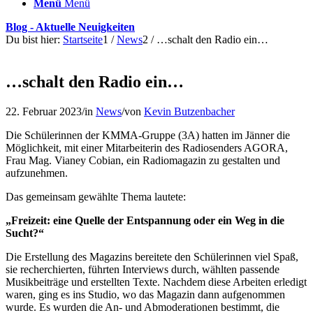
Menü
Menü
Blog - Aktuelle Neuigkeiten
Du bist hier:
Startseite
1
/
News
2
/
…schalt den Radio ein…
…schalt den Radio ein…
22. Februar 2023
/
in
News
/
von
Kevin Butzenbacher
Die Schülerinnen der KMMA-Gruppe (3A) hatten im Jänner die
Möglichkeit, mit einer Mitarbeiterin des Radiosenders AGORA,
Frau Mag. Vianey Cobian, ein Radiomagazin zu gestalten und
aufzunehmen.
Das gemeinsam gewählte Thema lautete:
„Freizeit: eine Quelle der Entspannung oder ein Weg in die
Sucht?“
Die Erstellung des Magazins bereitete den Schülerinnen viel Spaß,
sie recherchierten, führten Interviews durch, wählten passende
Musikbeiträge und erstellten Texte. Nachdem diese Arbeiten erledigt
waren, ging es ins Studio, wo das Magazin dann aufgenommen
wurde. Es wurden die An- und Abmoderationen bestimmt, die