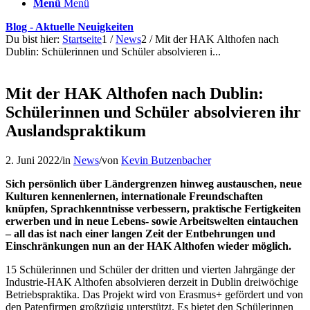
Menü
Menü
Blog - Aktuelle Neuigkeiten
Du bist hier:
Startseite
1
/
News
2
/
Mit der HAK Althofen nach
Dublin: Schülerinnen und Schüler absolvieren i...
Mit der HAK Althofen nach Dublin:
Schülerinnen und Schüler absolvieren ihr
Auslandspraktikum
2. Juni 2022
/
in
News
/
von
Kevin Butzenbacher
Sich persönlich über Ländergrenzen hinweg austauschen, neue
Kulturen kennenlernen, internationale Freundschaften
knüpfen, Sprachkenntnisse verbessern, praktische Fertigkeiten
erwerben und in neue Lebens- sowie Arbeitswelten eintauchen
– all das ist nach einer langen Zeit der Entbehrungen und
Einschränkungen nun an der HAK Althofen wieder möglich.
15 Schülerinnen und Schüler der dritten und vierten Jahrgänge der
Industrie-HAK Althofen absolvieren derzeit in Dublin dreiwöchige
Betriebspraktika. Das Projekt wird von Erasmus+ gefördert und von
den Patenfirmen großzügig unterstützt. Es bietet den Schülerinnen