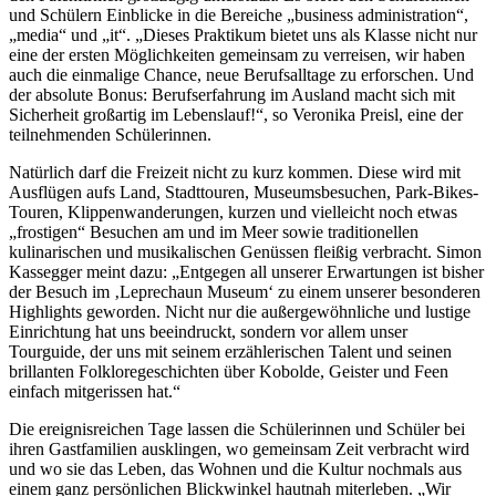
und Schülern Einblicke in die Bereiche „business administration“,
„media“ und „it“. „Dieses Praktikum bietet uns als Klasse nicht nur
eine der ersten Möglichkeiten gemeinsam zu verreisen, wir haben
auch die einmalige Chance, neue Berufsalltage zu erforschen. Und
der absolute Bonus: Berufserfahrung im Ausland macht sich mit
Sicherheit großartig im Lebenslauf!“, so Veronika Preisl, eine der
teilnehmenden Schülerinnen.
Natürlich darf die Freizeit nicht zu kurz kommen. Diese wird mit
Ausflügen aufs Land, Stadttouren, Museumsbesuchen, Park-Bikes-
Touren, Klippenwanderungen, kurzen und vielleicht noch etwas
„frostigen“ Besuchen am und im Meer sowie traditionellen
kulinarischen und musikalischen Genüssen fleißig verbracht. Simon
Kassegger meint dazu: „Entgegen all unserer Erwartungen ist bisher
der Besuch im ‚Leprechaun Museum‘ zu einem unserer besonderen
Highlights geworden. Nicht nur die außergewöhnliche und lustige
Einrichtung hat uns beeindruckt, sondern vor allem unser
Tourguide, der uns mit seinem erzählerischen Talent und seinen
brillanten Folkloregeschichten über Kobolde, Geister und Feen
einfach mitgerissen hat.“
Die ereignisreichen Tage lassen die Schülerinnen und Schüler bei
ihren Gastfamilien ausklingen, wo gemeinsam Zeit verbracht wird
und wo sie das Leben, das Wohnen und die Kultur nochmals aus
einem ganz persönlichen Blickwinkel hautnah miterleben. „Wir