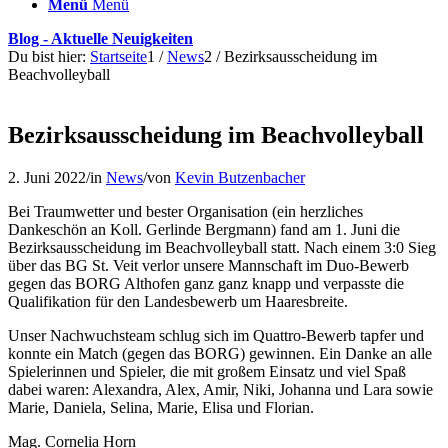
Menü
Menü
Blog - Aktuelle Neuigkeiten
Du bist hier:
Startseite
1
/
News
2
/
Bezirksausscheidung im
Beachvolleyball
Bezirksausscheidung im Beachvolleyball
2. Juni 2022
/
in
News
/
von
Kevin Butzenbacher
Bei Traumwetter und bester Organisation (ein herzliches
Dankeschön an Koll. Gerlinde Bergmann) fand am 1. Juni die
Bezirksausscheidung im Beachvolleyball statt. Nach einem 3:0 Sieg
über das BG St. Veit verlor unsere Mannschaft im Duo-Bewerb
gegen das BORG Althofen ganz ganz knapp und verpasste die
Qualifikation für den Landesbewerb um Haaresbreite.
Unser Nachwuchsteam schlug sich im Quattro-Bewerb tapfer und
konnte ein Match (gegen das BORG) gewinnen. Ein Danke an alle
Spielerinnen und Spieler, die mit großem Einsatz und viel Spaß
dabei waren: Alexandra, Alex, Amir, Niki, Johanna und Lara sowie
Marie, Daniela, Selina, Marie, Elisa und Florian.
Mag. Cornelia Horn