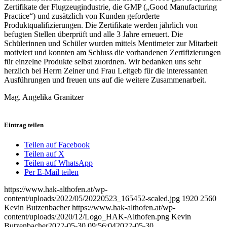
Zertifikate der Flugzeugindustrie, die GMP („Good Manufacturing
Practice“) und zusätzlich von Kunden geforderte
Produktqualifizierungen. Die Zertifikate werden jährlich von
befugten Stellen überprüft und alle 3 Jahre erneuert. Die
Schülerinnen und Schüler wurden mittels Mentimeter zur Mitarbeit
motiviert und konnten am Schluss die vorhandenen Zertifizierungen
für einzelne Produkte selbst zuordnen. Wir bedanken uns sehr
herzlich bei Herrn Zeiner und Frau Leitgeb für die interessanten
Ausführungen und freuen uns auf die weitere Zusammenarbeit.
Mag. Angelika Granitzer
Eintrag teilen
Teilen auf Facebook
Teilen auf X
Teilen auf WhatsApp
Per E-Mail teilen
https://www.hak-althofen.at/wp-
content/uploads/2022/05/20220523_165452-scaled.jpg
1920
2560
Kevin Butzenbacher
https://www.hak-althofen.at/wp-
content/uploads/2020/12/Logo_HAK-Althofen.png
Kevin
Butzenbacher
2022-05-30 09:56:04
2022-05-30