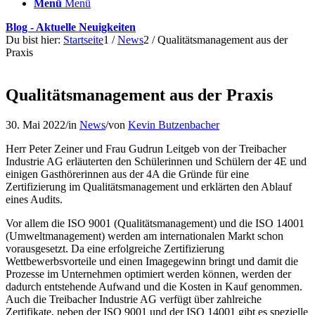
Menü
Menü
Blog - Aktuelle Neuigkeiten
Du bist hier:
Startseite
1
/
News
2
/
Qualitätsmanagement aus der
Praxis
Qualitätsmanagement aus der Praxis
30. Mai 2022
/
in
News
/
von
Kevin Butzenbacher
Herr Peter Zeiner und Frau Gudrun Leitgeb von der Treibacher
Industrie AG erläuterten den Schülerinnen und Schülern der 4E und
einigen Gasthörerinnen aus der 4A die Gründe für eine
Zertifizierung im Qualitätsmanagement und erklärten den Ablauf
eines Audits.
Vor allem die ISO 9001 (Qualitätsmanagement) und die ISO 14001
(Umweltmanagement) werden am internationalen Markt schon
vorausgesetzt. Da eine erfolgreiche Zertifizierung
Wettbewerbsvorteile und einen Imagegewinn bringt und damit die
Prozesse im Unternehmen optimiert werden können, werden der
dadurch entstehende Aufwand und die Kosten in Kauf genommen.
Auch die Treibacher Industrie AG verfügt über zahlreiche
Zertifikate, neben der ISO 9001 und der ISO 14001 gibt es spezielle