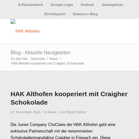
E-Klassenbuch
Google Login
Outlook
Jobangebote
EU-Infopoint
Erasmus+ Blog
Blog - Aktuelle Neuigkeiten
Du bist hier:
Startseite
/
News
/
HAK Althofen kooperiert mit Craigher Schokolade
HAK Althofen kooperiert mit Craigher
Schokolade
/
/
22. November 2024
in
News
von
Birgit Oberer
Die Junior Company ChoClaire der HAK Althofen geht eine
exklusive Partnerschaft mit der renommierten
Schokoladenmanufaktur Craigher in Friesach ein. Diese