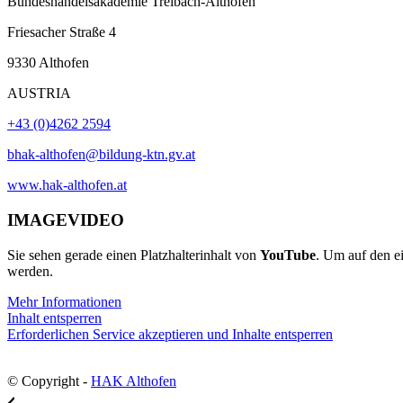
Bundeshandelsakademie Treibach-Althofen
Friesacher Straße 4
9330 Althofen
AUSTRIA
+43 (0)4262 2594
bhak-althofen@bildung-ktn.gv.at
www.hak-althofen.at
IMAGEVIDEO
Sie sehen gerade einen Platzhalterinhalt von
YouTube
. Um auf den ei
werden.
Mehr Informationen
Inhalt entsperren
Erforderlichen Service akzeptieren und Inhalte entsperren
© Copyright -
HAK Althofen