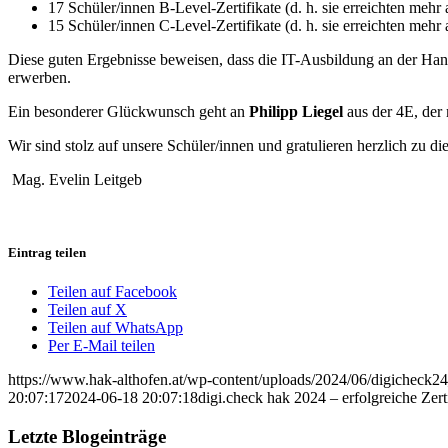
17 Schüler/innen B-Level-Zertifikate (d. h. sie erreichten mehr 
15 Schüler/innen C-Level-Zertifikate (d. h. sie erreichten mehr 
Diese guten Ergebnisse beweisen, dass die IT-Ausbildung an der Hand
erwerben.
Ein besonderer Glückwunsch geht an
Philipp Liegel
aus der 4E, der
Wir sind stolz auf unsere Schüler/innen und gratulieren herzlich zu d
Mag. Evelin Leitgeb
Eintrag teilen
Teilen auf Facebook
Teilen auf X
Teilen auf WhatsApp
Per E-Mail teilen
https://www.hak-althofen.at/wp-content/uploads/2024/06/digicheck2
20:07:17
2024-06-18 20:07:18
digi.check hak 2024 – erfolgreiche Zer
Letzte Blogeinträge