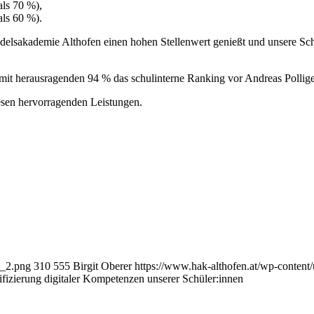
als 70 %),
als 60 %).
elsakademie Althofen einen hohen Stellenwert genießt und unsere Schü
 mit herausragenden 94 % das schulinterne Ranking vor Andreas Pollig
iesen hervorragenden Leistungen.
4_2.png
310
555
Birgit Oberer
https://www.hak-althofen.at/wp-conte
tifizierung digitaler Kompetenzen unserer Schüler:innen