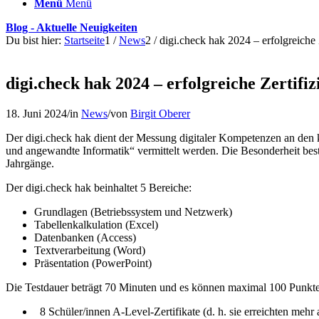
Menü
Menü
Blog - Aktuelle Neuigkeiten
Du bist hier:
Startseite
1
/
News
2
/
digi.check hak 2024 – erfolgreiche 
digi.check hak 2024 – erfolgreiche Zertif
18. Juni 2024
/
in
News
/
von
Birgit Oberer
Der digi.check hak dient der Messung digitaler Kompetenzen an den 
und angewandte Informatik“ vermittelt werden. Die Besonderheit beste
Jahrgänge.
Der digi.check hak beinhaltet 5 Bereiche:
Grundlagen (Betriebssystem und Netzwerk)
Tabellenkalkulation (Excel)
Datenbanken (Access)
Textverarbeitung (Word)
Präsentation (PowerPoint)
Die Testdauer beträgt 70 Minuten und es können maximal 100 Punkte e
8 Schüler/innen A-Level-Zertifikate (d. h. sie erreichten mehr 