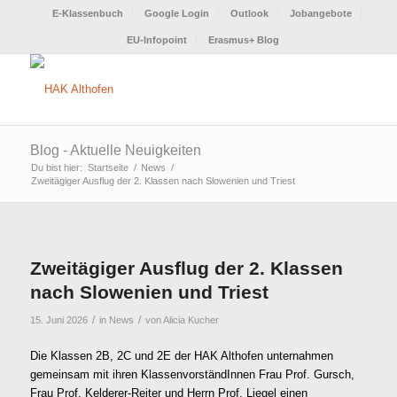
E-Klassenbuch
Google Login
Outlook
Jobangebote
EU-Infopoint
Erasmus+ Blog
Blog - Aktuelle Neuigkeiten
Du bist hier:
Startseite
/
News
/
Zweitägiger Ausflug der 2. Klassen nach Slowenien und Triest
Zweitägiger Ausflug der 2. Klassen
nach Slowenien und Triest
/
/
15. Juni 2026
in
News
von
Alicia Kucher
Die Klassen 2B, 2C und 2E der HAK Althofen unternahmen
gemeinsam mit ihren KlassenvorständInnen Frau Prof. Gursch,
Frau Prof. Kelderer-Reiter und Herrn Prof. Liegel einen