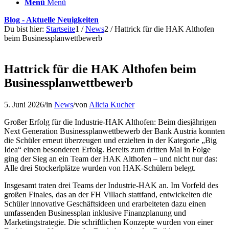
Menü
Menü
Blog - Aktuelle Neuigkeiten
Du bist hier:
Startseite
1
/
News
2
/
Hattrick für die HAK Althofen
beim Businessplanwettbewerb
Hattrick für die HAK Althofen beim
Businessplanwettbewerb
5. Juni 2026
/
in
News
/
von
Alicia Kucher
Großer Erfolg für die Industrie-HAK Althofen: Beim diesjährigen
Next Generation Businessplanwettbewerb der Bank Austria konnten
die Schüler erneut überzeugen und erzielten in der Kategorie „Big
Idea“ einen besonderen Erfolg. Bereits zum dritten Mal in Folge
ging der Sieg an ein Team der HAK Althofen – und nicht nur das:
Alle drei Stockerlplätze wurden von HAK-Schülern belegt.
Insgesamt traten drei Teams der Industrie-HAK an. Im Vorfeld des
großen Finales, das an der FH Villach stattfand, entwickelten die
Schüler innovative Geschäftsideen und erarbeiteten dazu einen
umfassenden Businessplan inklusive Finanzplanung und
Marketingstrategie. Die schriftlichen Konzepte wurden von einer