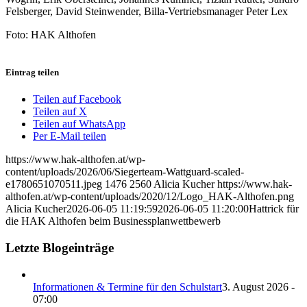
Felsberger, David Steinwender, Billa-Vertriebsmanager Peter Lex
Foto: HAK Althofen
Eintrag teilen
Teilen auf Facebook
Teilen auf X
Teilen auf WhatsApp
Per E-Mail teilen
https://www.hak-althofen.at/wp-
content/uploads/2026/06/Siegerteam-Wattguard-scaled-
e1780651070511.jpeg
1476
2560
Alicia Kucher
https://www.hak-
althofen.at/wp-content/uploads/2020/12/Logo_HAK-Althofen.png
Alicia Kucher
2026-06-05 11:19:59
2026-06-05 11:20:00
Hattrick für
die HAK Althofen beim Businessplanwettbewerb
Letzte Blogeinträge
Informationen & Termine für den Schulstart
3. August 2026 -
07:00