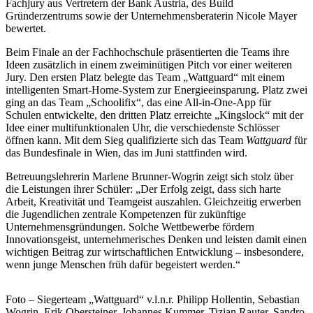
Fachjury aus Vertretern der Bank Austria, des Build
Gründerzentrums sowie der Unternehmensberaterin Nicole Mayer
bewertet.
Beim Finale an der Fachhochschule präsentierten die Teams ihre
Ideen zusätzlich in einem zweiminütigen Pitch vor einer weiteren
Jury. Den ersten Platz belegte das Team „Wattguard“ mit einem
intelligenten Smart-Home-System zur Energieeinsparung. Platz zwei
ging an das Team „Schoolifix“, das eine All-in-One-App für
Schulen entwickelte, den dritten Platz erreichte „Kingslock“ mit der
Idee einer multifunktionalen Uhr, die verschiedenste Schlösser
öffnen kann. Mit dem Sieg qualifizierte sich das Team
Wattguard
für
das Bundesfinale in Wien, das im Juni stattfinden wird.
Betreuungslehrerin Marlene Brunner-Wogrin zeigt sich stolz über
die Leistungen ihrer Schüler: „Der Erfolg zeigt, dass sich harte
Arbeit, Kreativität und Teamgeist auszahlen. Gleichzeitig erwerben
die Jugendlichen zentrale Kompetenzen für zukünftige
Unternehmensgründungen. Solche Wettbewerbe fördern
Innovationsgeist, unternehmerisches Denken und leisten damit einen
wichtigen Beitrag zur wirtschaftlichen Entwicklung – insbesondere,
wenn junge Menschen früh dafür begeistert werden.“
Foto – Siegerteam „Wattguard“ v.l.n.r. Philipp Hollentin, Sebastian
Wogrin, Erik Obersteiner, Johannes Kummer, Tizian Rauter, Sandro