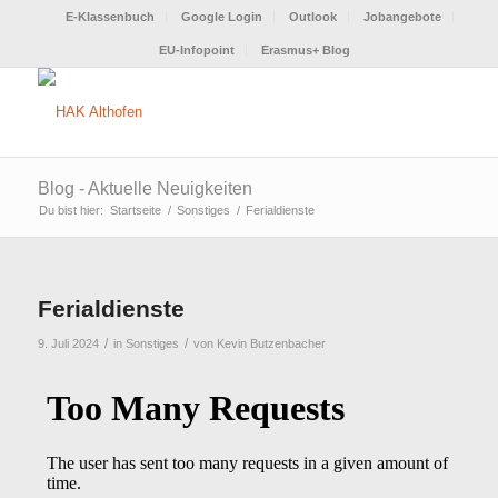
E-Klassenbuch
Google Login
Outlook
Jobangebote
EU-Infopoint
Erasmus+ Blog
Blog - Aktuelle Neuigkeiten
Du bist hier:
Startseite
/
Sonstiges
/
Ferialdienste
Ferialdienste
/
/
9. Juli 2024
in
Sonstiges
von
Kevin Butzenbacher